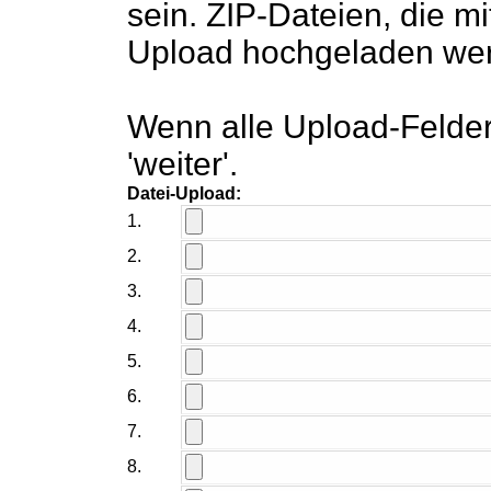
sein. ZIP-Dateien, die m
Upload hochgeladen werd
Wenn alle Upload-Felder 
'weiter'.
Datei-Upload:
1.
2.
3.
4.
5.
6.
7.
8.