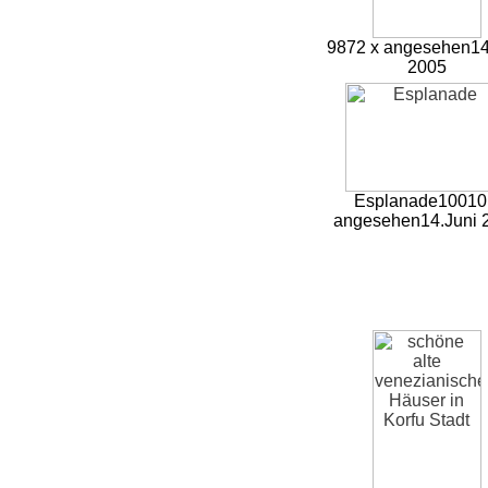
9872 x angesehen
14
2005
Esplanade
10010
angesehen
14.Juni 