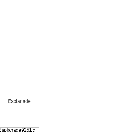
Esplanade
9251 x