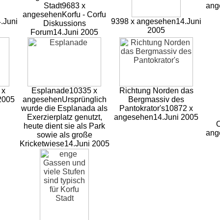
Stadt
9683 x
ang
angesehen
Korfu - Corfu
.Juni
9398 x angesehen
14.Juni
Diskussions
2005
Forum
14.Juni 2005
 x
Esplanade
10335 x
Richtung Norden das
2005
angesehen
Ursprünglich
Bergmassiv des
wurde die Esplanada als
Pantokrator's
10872 x
Exerzierplatz genutzt,
angesehen
14.Juni 2005
O
heute dient sie als Park
ang
sowie als große
Kricketwiese
14.Juni 2005