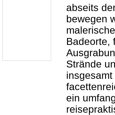
abseits de
bewegen wo
malerische
Badeorte, 
Ausgrabung
Strände un
insgesamt
facettenre
ein umfang
reiseprakt