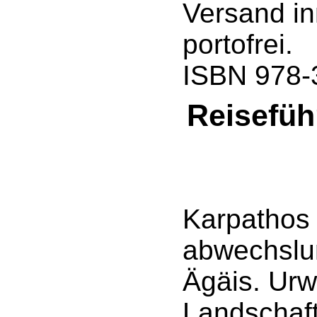
Versand in
portofrei.
ISBN 978-
Reisefüh
Karpathos 
abwechslun
Ägäis. Urw
Landschaft