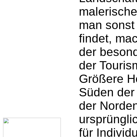
malerische
man sonst
findet, ma
der besond
der Touris
Größere Ho
Süden der 
der Norden
ursprüngli
für Individ