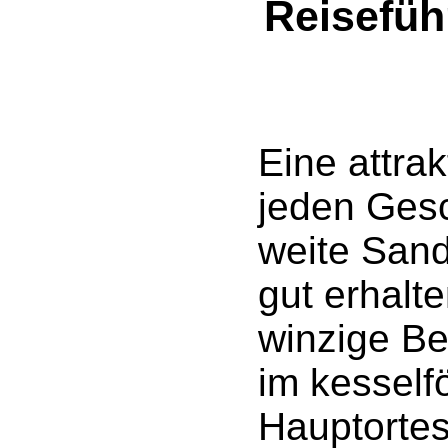
Reisefüh
Eine attrak
jeden Gesc
weite Sand
gut erhalt
winzige Be
im kesself
Hauptortes