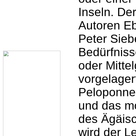
Inseln. Der
Autoren E
Peter Sieb
Bedürfniss
oder Mitte
vorgelager
Peloponnes
und das mo
des Ägäis
wird der L