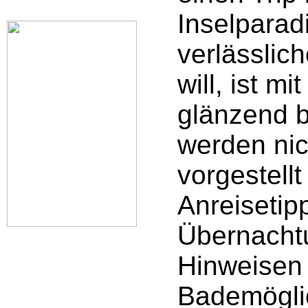
Inselparad
verlässlic
will, ist 
glänzend b
werden nic
vorgestellt 
Anreisetip
Übernacht
Hinweisen
Bademöglic