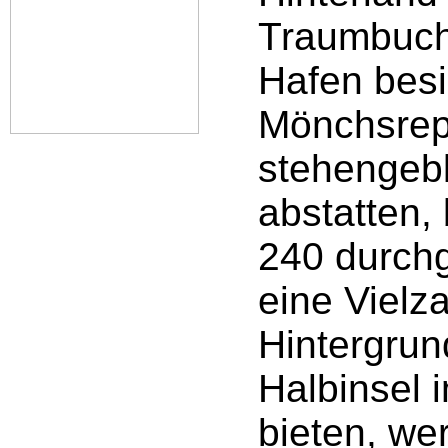
Traumbuch
Hafen besi
Mönchsrepu
stehengebl
abstatten, 
240 durchg
eine Vielz
Hintergrun
Halbinsel 
bieten, we