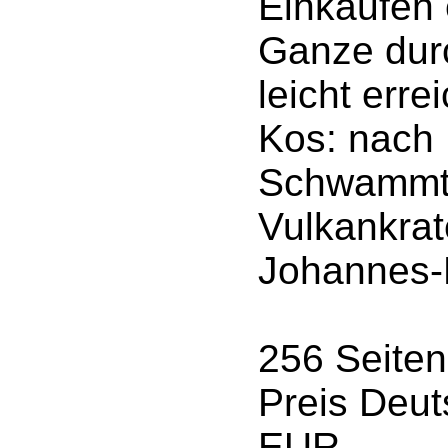
Einkaufen 
Ganze dur
leicht err
Kos: nach 
Schwammta
Vulkankrat
Johannes-K
256 Seiten
Preis Deut
EUR