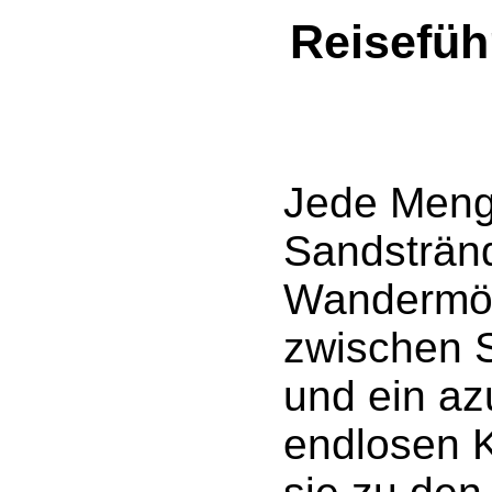
Reisefüh
Jede Meng
Sandsträn
Wandermög
zwischen S
und ein az
endlosen K