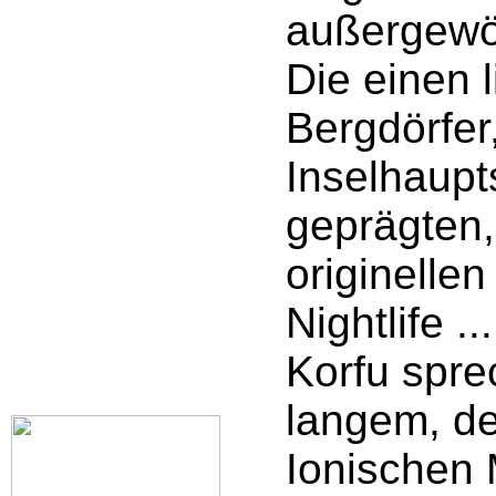
außergewöh
Die einen l
Bergdörfer
Inselhaupt
geprägten,
originelle
Nightlife .
Korfu spre
langem, de
Ionischen 