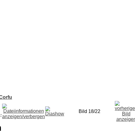
Corfu
Bild 18/22
n