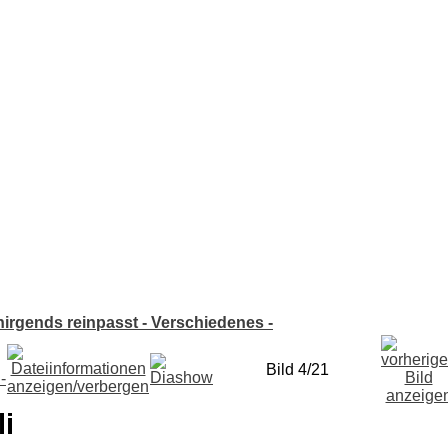
nirgends reinpasst - Verschiedenes -
Bild 4/21
li