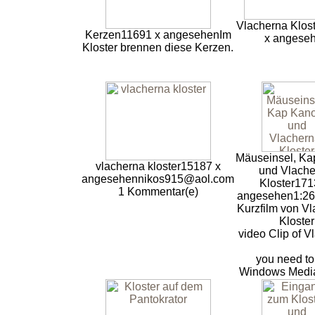
Vlacherna Klos
Kerzen
11691 x angesehen
Im
x angese
Kloster brennen diese Kerzen.
Mäuseinsel, Ka
vlacherna kloster
15187 x
und Vlache
angesehen
nikos915@aol.com
Kloster
171
1 Kommentar(e)
angesehen
1:26
Kurzfilm von Vl
Kloster
video Clip of V
you need to
Windows Media