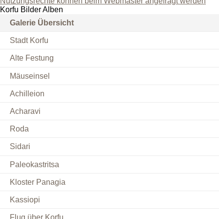
Nutzungsrechte können beim Webmaster angefragt werden
Korfu Bilder Alben
Galerie Übersicht
Stadt Korfu
Alte Festung
Mäuseinsel
Achilleion
Acharavi
Roda
Sidari
Paleokastritsa
Kloster Panagia
Kassiopi
Flug über Korfu